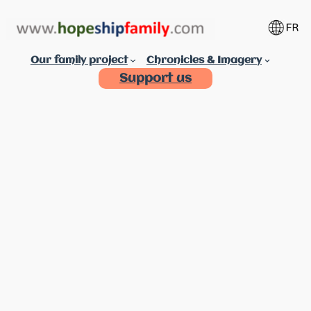
Aller
au
contenu
Our family project
Chronicles & Imagery
Support us