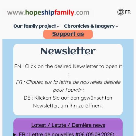
Aller
au
contenu
Our family project
Chronicles & Imagery
Support us
Newsletter
EN : Click on the desired Newsletter to open it
:
FR : Cliquez sur la lettre de nouvelles désirée
pour l’ouvrir :
DE : Klicken Sie auf den gewünschten
Newsletter, um ihn zu öffnen :
Latest / Letzte / Dernière news
FR : Lettre de nouvelles #06 (05.08.2026)
–