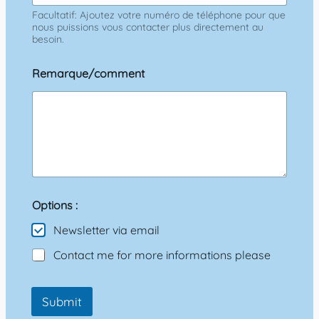
Facultatif: Ajoutez votre numéro de téléphone pour que
nous puissions vous contacter plus directement au
besoin.
*
Remarque/comment
E
-
m
a
i
l
:
Options :
Newsletter via email
Contact me for more informations please
Submit