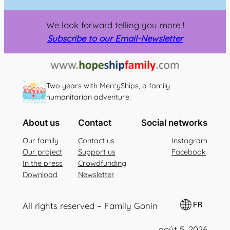
A
l
We look forward telling you more !
t
Subscribe to our Email-Newsletter
e
r
n
Two years with MercyShips, a family
a
humanitarian adventure.
t
i
About us
Contact
Social networks
v
Our family
Contact us
Instagram
e
Our project
Support us
Facebook
:
In the press
Crowdfunding
Download
Newsletter
All rights reserved – Family Gonin
août 5, 2026