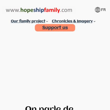
Aller
au
contenu
Our family project
Chronicles & Imagery
Support us
On parle de