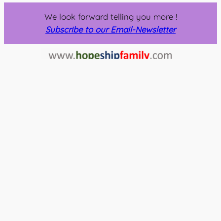
We look forward telling you more !
Subscribe to our Email-Newsletter
Two years with MercyShips, a family
humanitarian adventure.
About us
Contact
Social networks
Our family
Contact us
Instagram
Our project
Support us
Facebook
In the press
Crowdfunding
Download
Newsletter
All rights reserved – Family Gonin
février 11, 2026