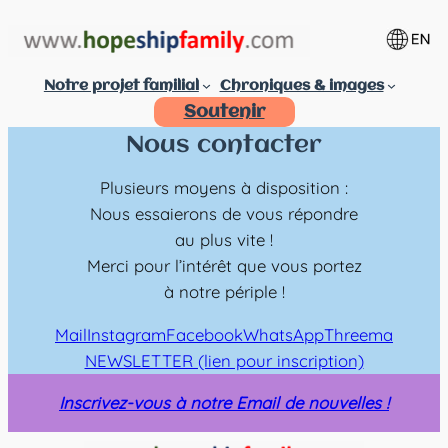
Aller
au
contenu
Notre projet familial
Chroniques & images
Soutenir
Nous contacter
Plusieurs moyens à disposition :
Nous essaierons de vous répondre
au plus vite !
Merci pour l’intérêt que vous portez
à notre périple !
Mail
Instagram
Facebook
WhatsApp
Threema
NEWSLETTER (lien pour inscription)
Inscrivez-vous à notre Email de nouvelles !